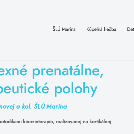
ŠLÚ Marína
Kúpeľná liečba
Det
exné prenatálne,
peutické polohy
inovej a kol. ŠLÚ Marína
todikami kinezioterapie, realizovanej na kortikálnej