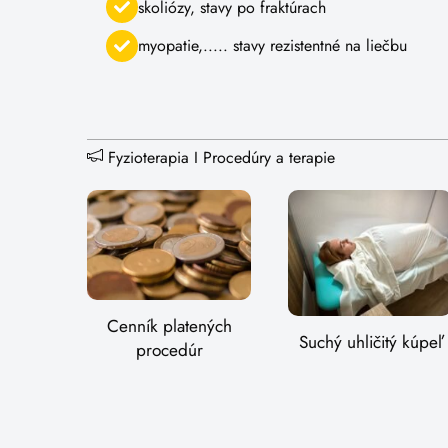
skoliózy, stavy po fraktúrach
myopatie,..... stavy rezistentné na liečbu
Fyzioterapia
I
Procedúry a terapie
Cenník platených
Suchý uhličitý kúpeľ
procedúr