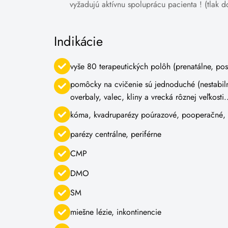
vyžadujú aktívnu spoluprácu pacienta ! (tlak 
Indikácie
vyše 80 terapeutických polôh (prenatálne, pos
pomôcky na cvičenie sú jednoduché (nestabil
overbaly, valec, kliny a vrecká rôznej veľkosti.
kóma, kvadruparézy poúrazové, pooperačné,
parézy centrálne, periférne
CMP
DMO
SM
miešne lézie, inkontinencie