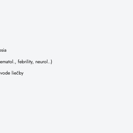
sia
ematol., febrility, neurol..)
úvode liečby