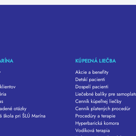
ARÍNA
KÚPEĽNÁ LIEČBA
y
Akcie a benefity
Detskí pacienti
klientov
Dospelí pacienti
éria
Liečebné balíky pre samoplat
as
Cenník kúpeľnej liečby
ladené otázky
Cenník platených procedúr
á škola pri ŠLÚ Marína
Procedúry a terapie
Hyperbarická komora
Vodíková terapia