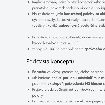
Implementovaný princíp psychomotorického v
prenatálne, novorodeneckého obdobia, po bi
Na základe zaujatia
konkrétnej polohy sa akt
dýchacie svaly, kostrové svaly trupu a končat
(postúry), vzniká
autoreflexná posturálna stab
Po aktivácii polohou
automaticky
nastavuje a 
krátkych svalov chrbta – HSS,
zapojenie HSS je predpokladom
správneho d
Podstasta konceptu
Porucha
vo vývoji prenatálne, alebo porucha
(ak budeme chcieť
poruchu odstrániť musíme 
podobne
ak stupeň poškodenia NS klesne
d
Prejavy plodu začínajú od pohybov spermie, sú 
polohy
Po narodení novorodenec má aktívne prejavy