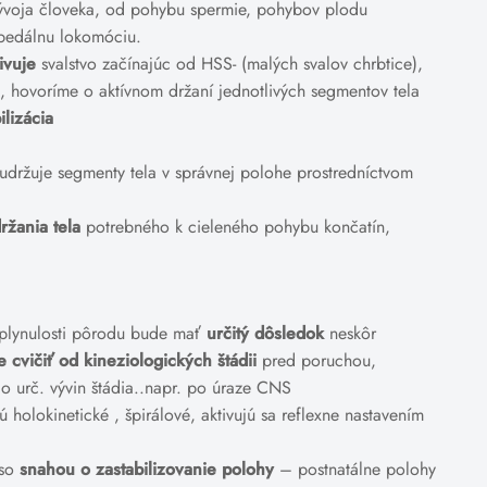
ývoja človeka, od pohybu spermie, pohybov plodu
pedálnu lokomóciu.
ivuje
svalstvo začínajúc od HSS- (malých svalov chrbtice),
ín, hovoríme o aktívnom držaní jednotlivých segmentov tela
ilizácia
udržuje segmenty tela v správnej polohe prostredníctvom
ržania tela
potrebného k cieleného pohybu končatín,
 plynulosti pôrodu bude mať
určitý dôsledok
neskôr
cvičiť od kineziologických štádii
pred poruchou,
o urč. vývin štádia..napr. po úraze CNS
holokinetické , špirálové, aktivujú sa reflexne nastavením
 so
snahou o zastabilizovanie polohy
– postnatálne polohy