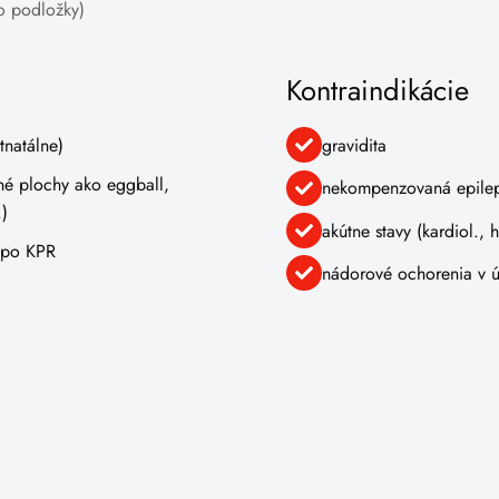
do podložky)
Kontraindikácie
tnatálne)
gravidita
né plochy ako eggball,
nekompenzovaná epilep
.)
akútne stavy (kardiol., h
 po KPR
nádorové ochorenia v 