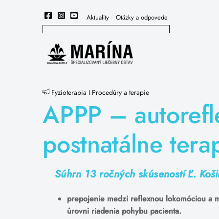
Skip
to
Aktuality
Otázky a odpovede
content
Fyzioterapia
I
Procedúry a terapie
APPP – autorefl
postnatálne tera
Súhrn 13 ročných skúseností Ľ. Koš
prepojenie medzi reflexnou lokomóciou a me
úrovni riadenia pohybu pacienta.