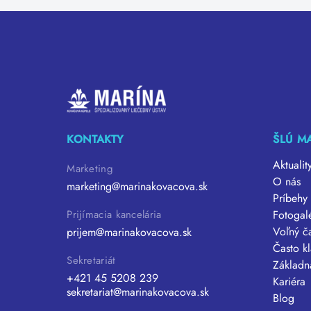
KONTAKTY
ŠLÚ M
Aktualit
Marketing
O nás
marketing@marinakovacova.sk
Príbehy 
Fotogal
Prijímacia kancelária
Voľný č
prijem@marinakovacova.sk
Často k
Sekretariát
Základn
+421 45 5208 239
Kariéra
sekretariat@marinakovacova.sk
Blog