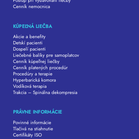
Postup pri vybavovaní liečby
Cenník nemocnica
KÚPEĽNÁ LIEČBA
Akcie a benefity
Detskí pacienti
Dospelí pacienti
Liečebné balíky pre samoplatcov
Cenník kúpeľnej liečby
Cenník platených procedúr
Procedúry a terapie
Hyperbarická komora
Vodíková terapia
Trakcia – Spinálna dekompresia
PRÁVNE INFORMÁCIE
Povinné informácie
Tlačivá na stiahnutie
Certifikáty ISO