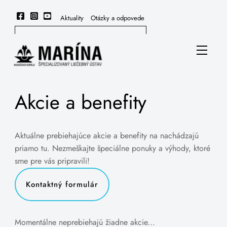
Skip
to
Aktuality
Otázky a odpovede
content
Menu
Akcie a benefity
Aktuálne prebiehajúce akcie a benefity na nachádzajú
priamo tu. Nezmeškajte špeciálne ponuky a výhody, ktoré
sme pre vás pripravili!
Kontaktný formulár
Momentálne neprebiehajú žiadne akcie...