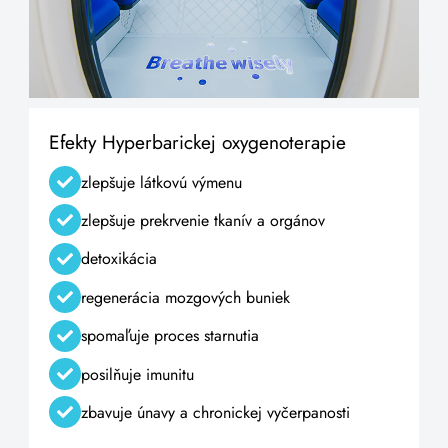
Efekty Hyperbarickej oxygenoterapie
zlepšuje látkovú výmenu
zlepšuje prekrvenie tkanív a orgánov
detoxikácia
regenerácia mozgových buniek
spomaľuje proces starnutia
posilňuje imunitu
zbavuje únavy a chronickej vyčerpanosti