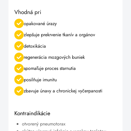
Vhodná pri
opakované úrazy
zlepšuje prekrvenie tkanív a orgánov
detoxikácia
regenerácia mozgových buniek
spomaľuje proces starnutia
posilňuje imunitu
zbavuje únavy a chronickej vyčerpanosti
Kontraindikácie
otvorený pneumotorax