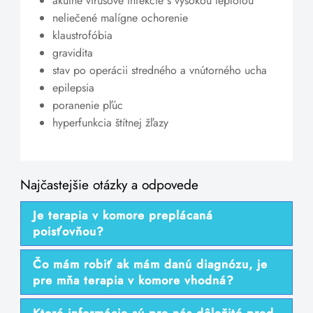
akútne vírusové infekcie s vysokou teplotou
neliečené malígne ochorenie
klaustrofóbia
gravidita
stav po operácii stredného a vnútorného ucha
epilepsia
poranenie pľúc
hyperfunkcia štítnej žľazy
Najčastejšie otázky a odpovede
Je terapia v komore preplácaná
poisťovňou?
Čo mám robiť ak mám danú diagnózu, je
pre mňa terapia v komore vhodná?
Ktoré informácie sú pre nás dôležité pred