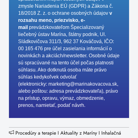
zmysle Nariadenia EÚ (GDPR) a Zákona č.
18/2018 Z. z. o ochrane osobných údajov
v
rozsahu meno, priezvisko, e-
mail
prevádzkovateľom Špecializovaný
liečebný ústav Marína, štátny podnik, Ul.
Sládkovičova 311/3, 962 37 Kováčová, IČO:
00 165 476
pre účel zasielania informácií o
novinkách a akciách/newsletter
. Osobné údaje
sú spracúvané na tento účel počas platnosti
súhlasu. Ako dotknutá osoba máte právo
súhlas kedykoľvek odvolať
(elektronicky:
marketing@marinakovacova.sk
,
alebo poštou: adresa prevádzkovateľa), právo
na prístup, opravu, výmaz, obmedzenie,
prenos, namietať, podať návrh.
Procedúry a terapie
I
Aktuality z Maríny
I
Inhalačná