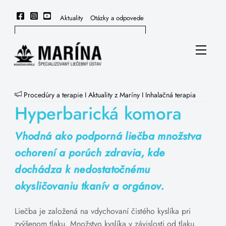
Skip
to
Aktuality
Otázky a odpovede
content
Menu
Procedúry a terapie
I
Aktuality z Maríny
I
Inhalačná terapia
Hyperbarická komora
Vhodná ako podporná liečba množstva
ochorení a porúch zdravia, kde
dochádza k nedostatočnému
okysličovaniu tkanív a orgánov.
Liečba je založená na vdychovaní čistého kyslíka pri
zvýšenom tlaku. Množstvo kyslíka v závislosti od tlaku