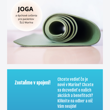
Chcete vedieť čo je
Zostaňme v spojení!
nové v Maríne? C
hcete
sa dozvedieť o našich
akciách a benefitoch?
Kliknite na odber a nič
Vám neujde!