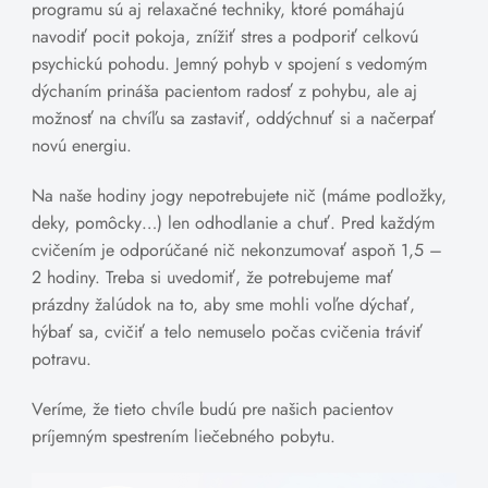
programu sú aj relaxačné techniky, ktoré pomáhajú
navodiť pocit pokoja, znížiť stres a podporiť celkovú
psychickú pohodu. Jemný pohyb v spojení s vedomým
dýchaním prináša pacientom radosť z pohybu, ale aj
možnosť na chvíľu sa zastaviť, oddýchnuť si a načerpať
novú energiu.
Na naše hodiny jogy nepotrebujete nič (máme podložky,
deky, pomôcky…) len odhodlanie a chuť. Pred každým
cvičením je odporúčané nič nekonzumovať aspoň 1,5 –
2 hodiny. Treba si uvedomiť, že potrebujeme mať
prázdny žalúdok na to, aby sme mohli voľne dýchať,
hýbať sa, cvičiť a telo nemuselo počas cvičenia tráviť
potravu.
Veríme, že tieto chvíle budú pre našich pacientov
príjemným spestrením liečebného pobytu.