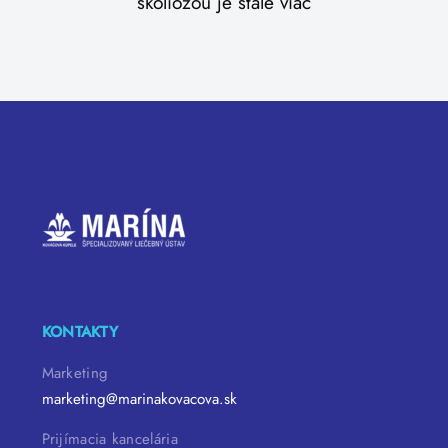
skoliózou je stále viac
KONTAKTY
Marketing
marketing@marinakovacova.sk
Prijímacia kancelária