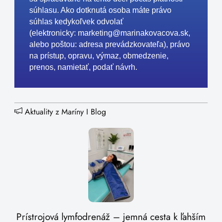
súhlasu. Ako dotknutá osoba máte právo
súhlas kedykoľvek odvolať
(elektronicky:
marketing@marinakovacova.sk
,
alebo poštou: adresa prevádzkovateľa), právo
na prístup, opravu, výmaz, obmedzenie,
prenos, namietať, podať návrh.
Aktuality z Maríny
I
Blog
Prístrojová lymfodrenáž – jemná cesta k ľahším